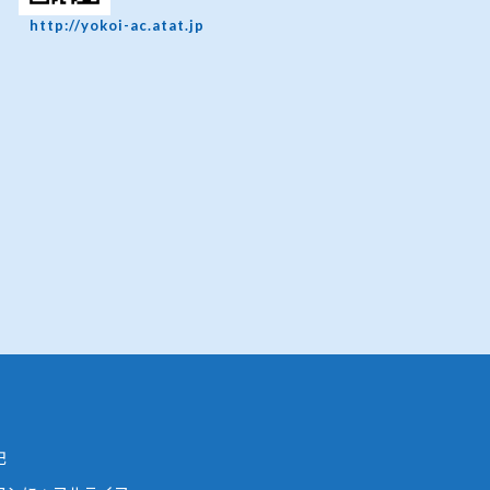
http://yokoi-ac.atat.jp
記