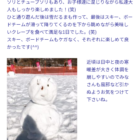
ソリとチューブソリもあり、お子様達に混じりながら私達大
人もしっかり楽しめました！(笑)
ひと通り遊んだ後は雪だるまも作って、最後はスキー、ボー
ドチームが滑
って降りてくるのを下から眺
めながら美味し
いクレープを食べて満足な1日でした。(笑)
スキー、ボードチームもケガなく、それぞれに楽しめて良
かったです(^^)
近頃は
日中と夜の寒
暖差が大きく体調を
崩しやすいのでみな
さんも風邪など引か
ぬようお気をつ
けて
下さいね。