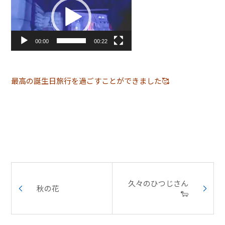
画
プ
レ
ー
00:00
00:22
ヤ
ー
最高の誕生日旅行を過ごすことができました🥰
久々のひつじさん
秋の花
🐑