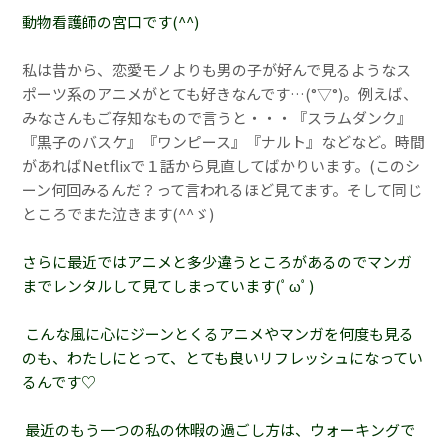
動物看護師の宮口です(^^)
私は昔から、恋愛モノよりも男の子が好んで見るようなス
ポーツ系のアニメがとても好きなんです…(°▽°)。例えば、
みなさんもご存知なもので言うと・・・『スラムダンク』
『黒子のバスケ』『ワンピース』『ナルト』などなど。時間
があればNetflixで１話から見直してばかりいます。(このシ
ーン何回みるんだ？って言われるほど見てます。そして同じ
ところでまた泣きます(^^ゞ)
さらに最近ではアニメと多少違うところがあるのでマンガ
までレンタルして見てしまっています(ﾟωﾟ)
こんな風に心にジーンとくるアニメやマンガを何度も見る
のも、わたしにとって、とても良いリフレッシュになってい
るんです♡
最近のもう一つの私の休暇の過ごし方は、ウォーキングで